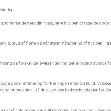
dbidder
samarbejde med din hvalp, lære hvalpen at tage de gode og rig
mkald, brug af fløjte og håndtegn, håndtering af hvalpen. I t
ing de forskellige øvelser, de ting der er vigtigt at have fo
 nogle gode rammer op for træningen med din hund. Vi kikke
ng og stimulering. -så du bliver den bedste hundeejer for di
 Med små hold er der plads til personlig hjælp og individuel v