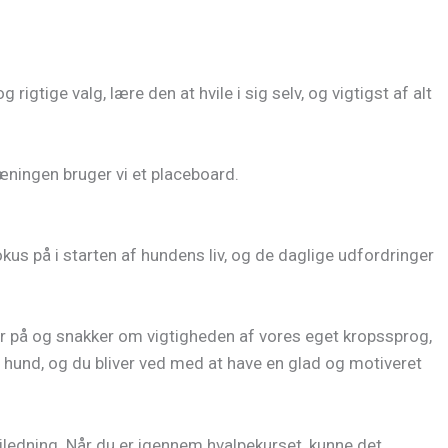
tige valg, lære den at hvile i sig selv, og vigtigst af alt
ræningen bruger vi et placeboard.
kus på i starten af hundens liv, og de daglige udfordringer
r på og snakker om vigtigheden af vores eget kropssprog,
n hund, og du bliver ved med at have en glad og motiveret
ejledning. Når du er igennem hvalpekurset, kunne det,