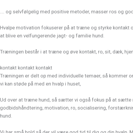
…. og selvfølgelig med positive metoder, masser ros og go
Hvalpe motivation fokuserer på at træne og styrke kontakt og 
at blive en velfungerende jagt- og familie hund.
Træningen består i at træne og øve kontakt, ro, sit, dæk, hje
kontakt kontakt kontakt
Træningen er delt op med individuelle temaer, så kommer omkr
vi kan støde på med en hvalp i huset,
Ud over at træne hund, så sætter vi også fokus på at sætte
godbidshåndtering, motivation, ro, socialisering, forstærkni
hund.
Vi har små hold så der vil være god tid til dig og din hvalp.