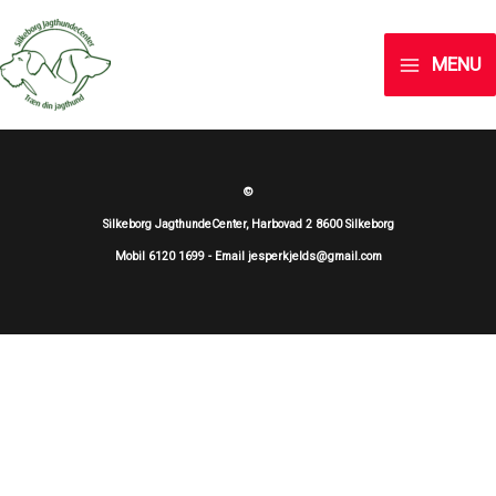
Skip
to
MENU
SILKEBORG JAGTHUNDECENTER
content
©
Silkeborg JagthundeCenter, Harbovad 2 8600 Silkeborg
Mobil 6120 1699 - Email jesperkjelds@gmail.com